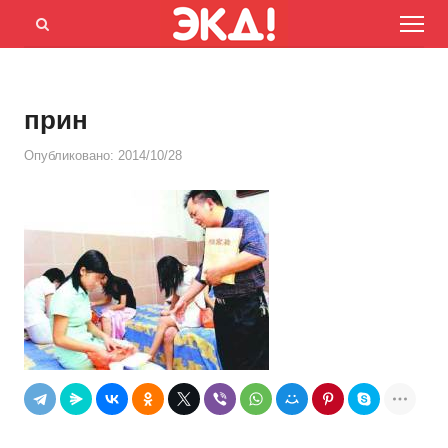
Menu
Открыть
панель
поиска
прин
Опубликовано:
2014/10/28