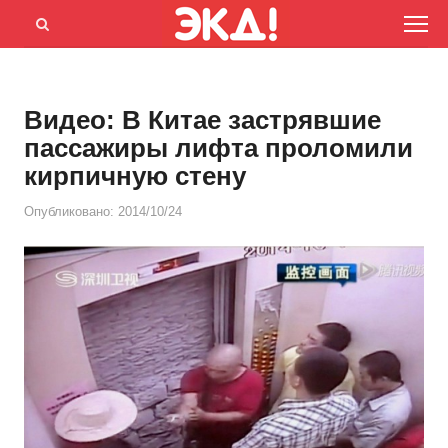
Menu
Открыть
панель
поиска
Видео: В Китае застрявшие
пассажиры лифта проломили
кирпичную стену
Опубликовано:
2014/10/24