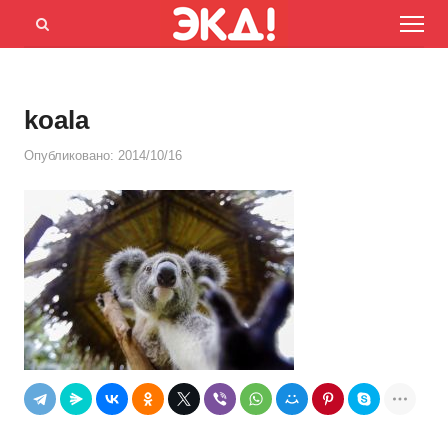
Menu
Открыть
панель
поиска
koala
Опубликовано:
2014/10/16