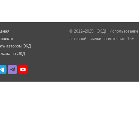
авная
© 2012–2025 «ЭКД!» Использование 
проекте
активной ссылки на источник. 18+
ать автором ЭКД
клама на ЭКД