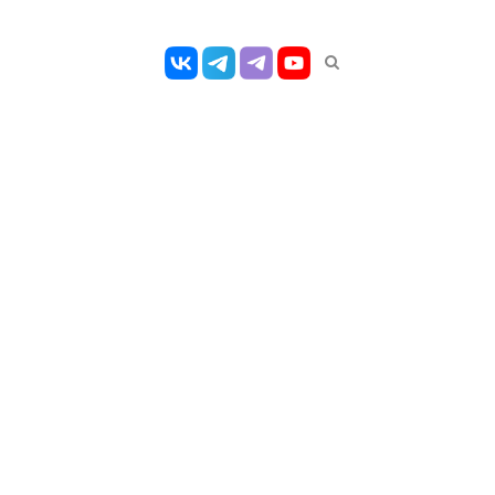
Открыть
панель
поиска