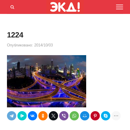
Menu
Открыть
панель
поиска
1224
Опубликовано:
2014/10/03