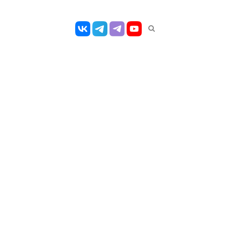
Открыть
панель
поиска