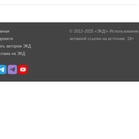
авная
© 2012–2025 «ЭКД!» Использование 
проекте
активной ссылки на источник. 18+
ать автором ЭКД
клама на ЭКД