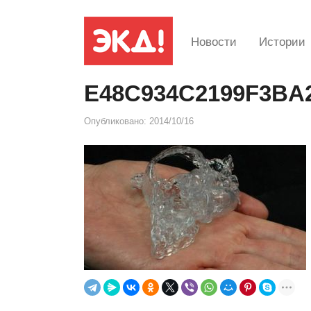
Новости
Истории
E48C934C2199F3BA
Опубликовано:
2014/10/16