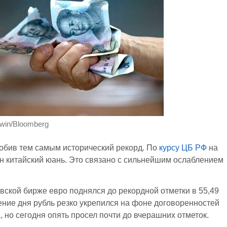
ewin/Bloomberg
побив тем самым исторический рекорд. По
курсу ЦБ РФ
на
дин китайский юань. Это связано с сильнейшим ослаблением
овской бирже евро поднялся до рекордной отметки в 55,49
чение дня рубль резко укрепился на фоне договоренностей
, но сегодня опять просел почти до вчерашних отметок.