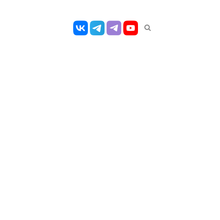
Открыть
панель
поиска