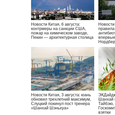
Новости Китая, 6 августа:
Новости 
контрмеры на санкции США,
правила
пожар на химическом заводе,
антибиот
Пекин — архитектурная столица
впервые
Нордбер
Новости Китая, 3 августа: юань
ЭКДайдж
обновил трехлетний максимум,
Шанхай 
Слуцкий покинул пост тренера
Тайбэю,
«Шанхай Шэньхуа»
Госкоми
взятки