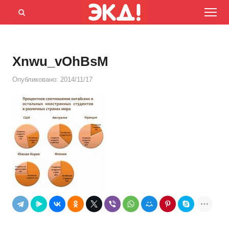
Menu
Открыть
панель
поиска
Xnwu_vOhBsM
Опубликовано:
2014/11/17