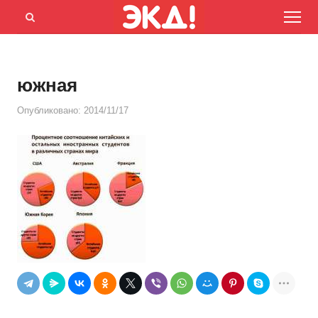
Menu
Открыть
панель
поиска
южная
Опубликовано:
2014/11/17