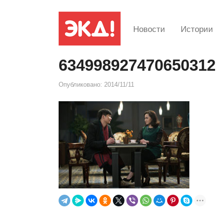
Новости
Истории
634998927470650312
Опубликовано:
2014/11/11