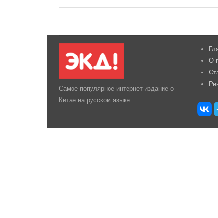
Гл
О 
Ст
Ре
Самое популярное интернет-издание о
Китае на русском языке.