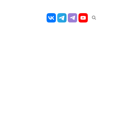
Открыть
панель
поиска