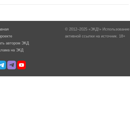
авная
© 2012–2025 «ЭКД!» Использование 
проекте
активной ссылки на источник. 18+
ать автором ЭКД
клама на ЭКД