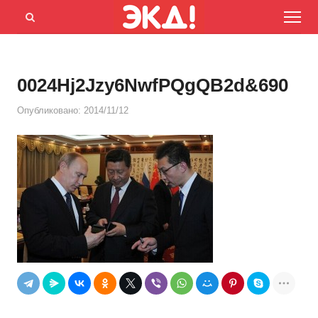
Menu
Открыть
панель
поиска
0024Hj2Jzy6NwfPQgQB2d&690
Опубликовано:
2014/11/12