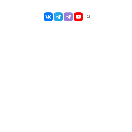
Открыть
панель
поиска