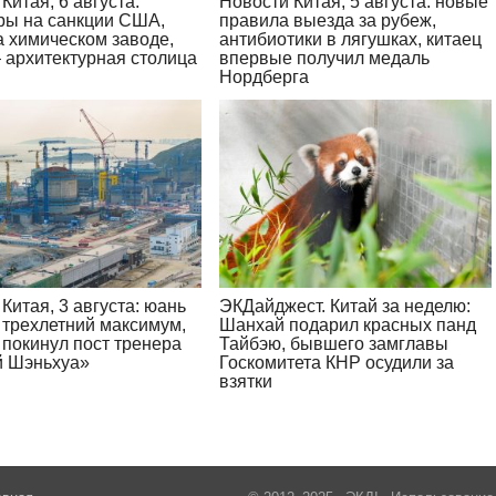
Китая, 6 августа:
Новости Китая, 5 августа: новые
ры на санкции США,
правила выезда за рубеж,
а химическом заводе,
антибиотики в лягушках, китаец
 архитектурная столица
впервые получил медаль
Нордберга
Китая, 3 августа: юань
ЭКДайджест. Китай за неделю:
 трехлетний максимум,
Шанхай подарил красных панд
 покинул пост тренера
Тайбэю, бывшего замглавы
 Шэньхуа»
Госкомитета КНР осудили за
взятки