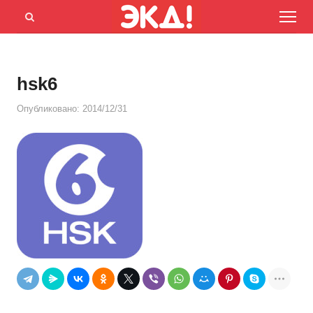
Menu
Открыть
панель
поиска
hsk6
Опубликовано:
2014/12/31