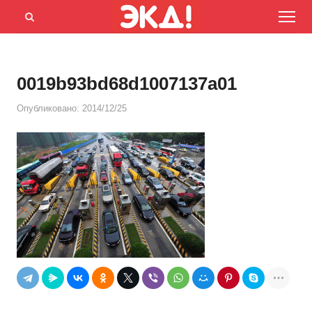
Menu
Открыть
панель
поиска
0019b93bd68d1007137a01
Опубликовано:
2014/12/25