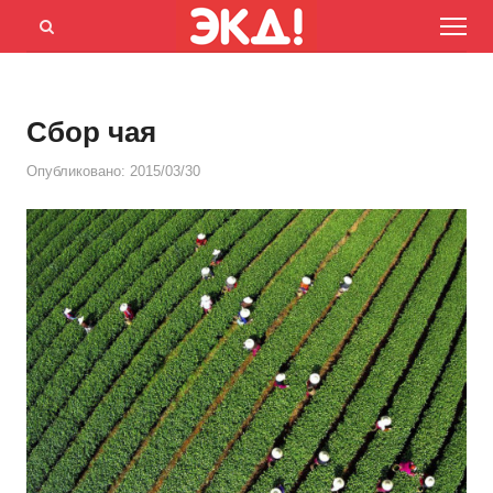
Menu
Открыть
панель
поиска
Сбор чая
Опубликовано:
2015/03/30