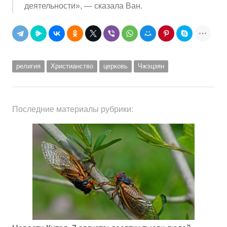
деятельности
»
, — сказала Ван.
религия
Христианство
церковь
Чжэцзян
Последние материалы рубрики: