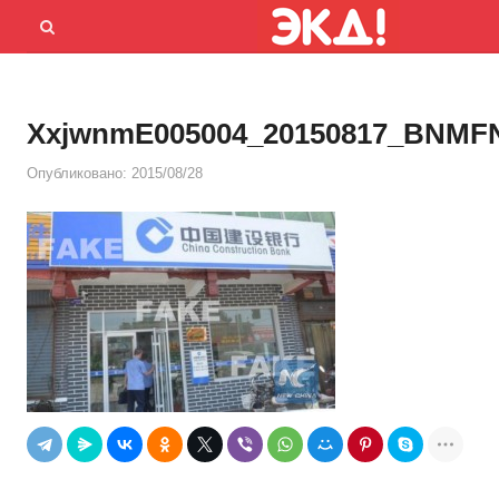
Menu
Открыть
панель
поиска
XxjwnmE005004_20150817_BNMF
Опубликовано:
2015/08/28