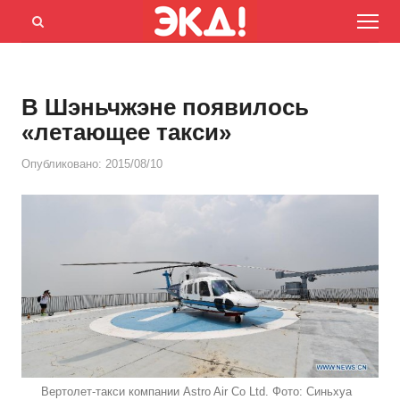
Menu
Открыть
панель
поиска
В Шэньчжэне появилось
«летающее такси»
Опубликовано:
2015/08/10
Вертолет-такси компании Astro Air Co Ltd. Фото: Синьхуа