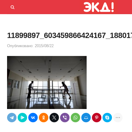
Menu
Открыть
панель
поиска
11899897_603459866424167_18801
Опубликовано:
2015/08/22