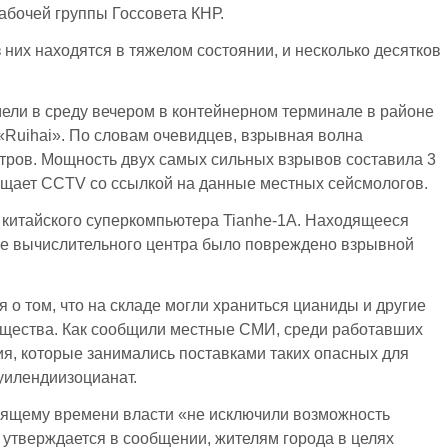
абочей группы Госсовета КНР.
 них находятся в тяжелом состоянии, и несколько десятков
мели в среду вечером в контейнерном терминале в районе
«Ruihai». По словам очевидцев, взрывная волна
тров. Мощность двух самых сильных взрывов составила 3
общает CCTV со ссылкой на данные местных сейсмологов.
 китайского суперкомпьютера Tianhe-1A. Находящееся
ние вычислительного центра было повреждено взрывной
о том, что на складе могли храниться цианиды и другие
ещества. Как сообщили местные СМИ, среди работавших
ия, которые занимались поставками таких опасных для
луилендиизоцианат.
тоящему времени власти «не исключили возможность
 утверждается в сообщении, жителям города в целях