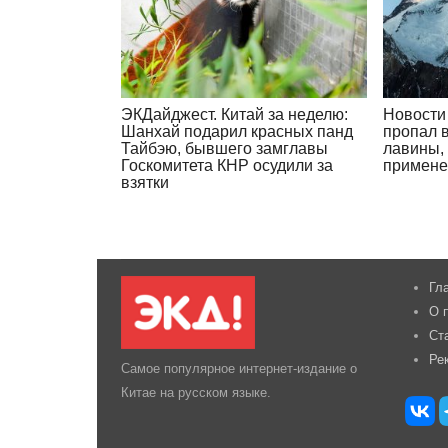
ЭКДайджест. Китай за неделю:
Новости 
Шанхай подарил красных панд
пропал 
Тайбэю, бывшего замглавы
лавины,
Госкомитета КНР осудили за
примене
взятки
Гл
О 
Ст
Ре
Самое популярное интернет-издание о
Китае на русском языке.