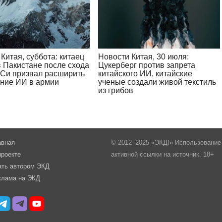
Китая, суббота: китаец
Новости Китая, 30 июля:
в Пакистане после схода
Цукерберг против запрета
 Си призвал расширить
китайского ИИ, китайские
ние ИИ в армии
ученые создали живой текстиль
из грибов
авная
© 2012–2025 «ЭКД!» Использование 
проекте
активной ссылки на источник. 18+
ать автором ЭКД
клама на ЭКД