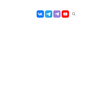
Открыть
панель
поиска