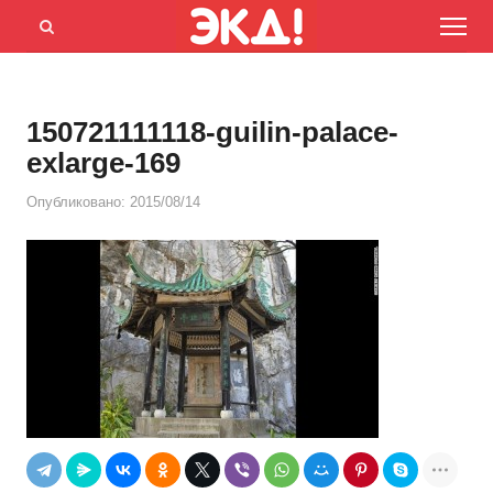
Menu
Открыть
панель
поиска
150721111118-guilin-palace-
exlarge-169
Опубликовано:
2015/08/14