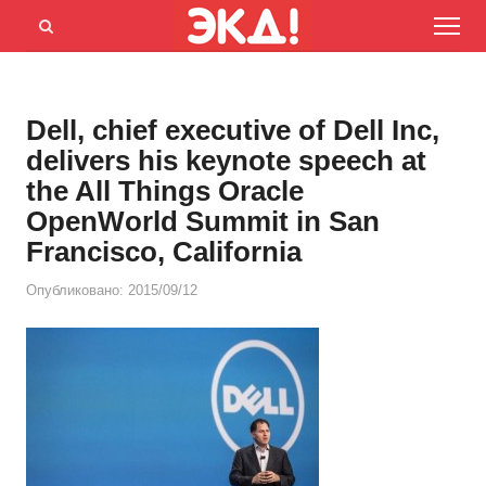
Menu
Открыть
панель
поиска
Dell, chief executive of Dell Inc,
delivers his keynote speech at
the All Things Oracle
OpenWorld Summit in San
Francisco, California
Опубликовано:
2015/09/12