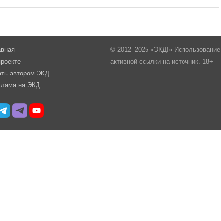
авная
© 2012–2025 «ЭКД!» Использование 
проекте
активной ссылки на источник. 18+
ать автором ЭКД
клама на ЭКД