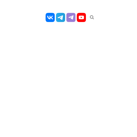
Открыть
панель
поиска