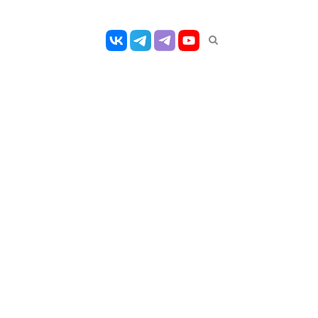
Открыть
панель
поиска