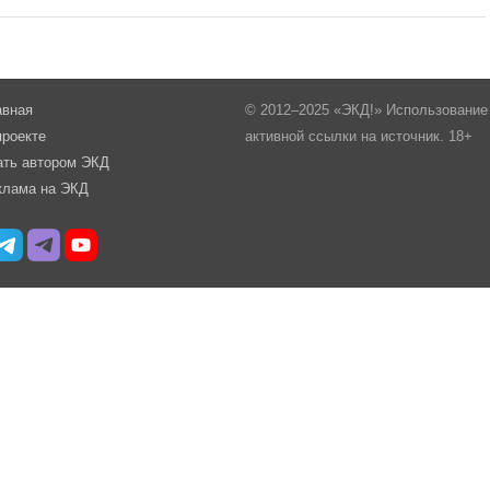
авная
© 2012–2025 «ЭКД!» Использование 
проекте
активной ссылки на источник. 18+
ать автором ЭКД
клама на ЭКД