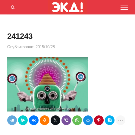
Menu
Открыть
панель
поиска
241243
Опубликовано:
2015/10/28