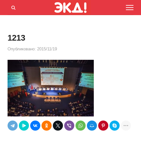
Menu
Открыть
панель
поиска
1213
Опубликовано:
2015/11/19