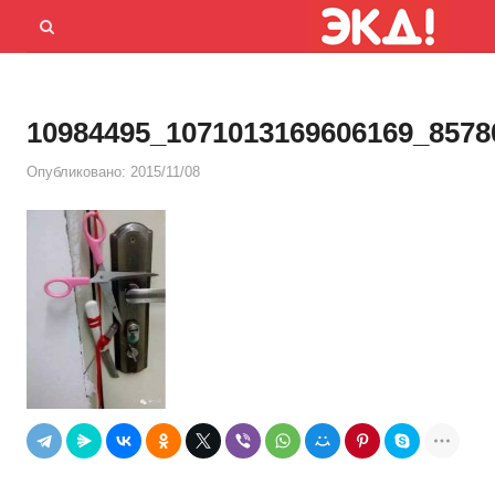
Menu
Открыть
панель
поиска
10984495_1071013169606169_8578
Опубликовано:
2015/11/08