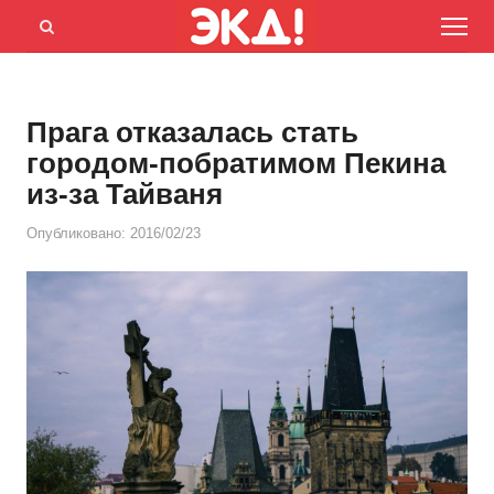
Menu
Открыть
панель
поиска
Прага отказалась стать
городом-побратимом Пекина
из-за Тайваня
Опубликовано:
2016/02/23