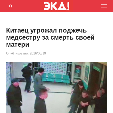
Menu
Открыть
панель
поиска
Китаец угрожал поджечь
медсестру за смерть своей
матери
Опубликовано:
2016/03/19