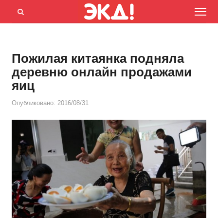
Menu
Открыть
панель
поиска
Пожилая китаянка подняла
деревню онлайн продажами
яиц
Опубликовано:
2016/08/31