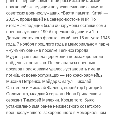
работы первой совместной российско-китайской
поисковой экспедиции по увековечиванию памяти
советских военнослужащих «Вахта памяти. Китай —
2015», прошедшей на северо-востоке КНР. По
итогам экспедиции были обнаружены останки семи
военнослужащих 190-й стрелковой дивизии 1-го
Дальневосточного фронта, погибших 15 августа 1945
года. 7 ноября прошлого года в мемориальном парке
«Чунъинъюань» в поселке Телинхэ города
Муданьцзян прошла церемония перезахоронения
найденных останков. После анализа военных
архивов поисковикам удалось установить имена
погибших военнослужащих — это красноармейцы
Михаил Петренко, Майдар Смагул, Николай
Слатенев и Николай Фалеев, ефрейтор Григорий
Соломенко, младший сержант Иван Грицаенко и
сержант Тимофей Мелехин. Кроме того, было
установлено имя ранее неизвестного советского
военнослужащего, захороненного в мемориальном