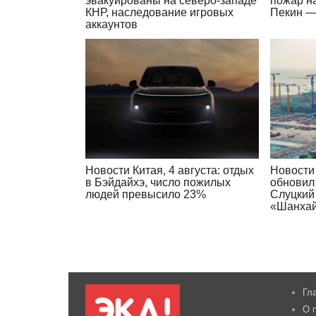
эвакуированы на северо-западе
пожар н
КНР, наследование игровых
Пекин —
аккаунтов
Новости Китая, 4 августа: отдых
Новости 
в Бэйдайхэ, число пожилых
обновил
людей превысило 23%
Слуцкий
«Шанхай
Гл
О 