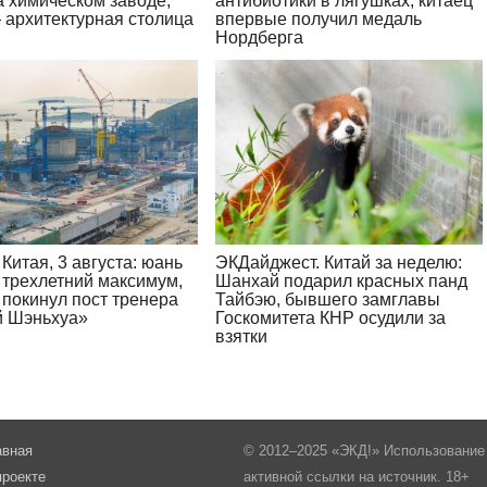
а химическом заводе,
антибиотики в лягушках, китаец
 архитектурная столица
впервые получил медаль
Нордберга
Китая, 3 августа: юань
ЭКДайджест. Китай за неделю:
 трехлетний максимум,
Шанхай подарил красных панд
 покинул пост тренера
Тайбэю, бывшего замглавы
 Шэньхуа»
Госкомитета КНР осудили за
взятки
авная
© 2012–2025 «ЭКД!» Использование 
проекте
активной ссылки на источник. 18+