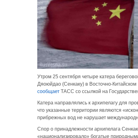
Утром 25 сентября четыре катера берегов
Дяоюйдао (Сенкаку) в Восточно-Китайском 
сообщает
ТАСС со ссылкой на Государстве
Катера направлялись к архипелагу для про
что указанные территории являются «иско
прибрежных вод не нарушает международн
Спор о принадлежности архипелага Сенкаку
«национализировало» богатые природными 