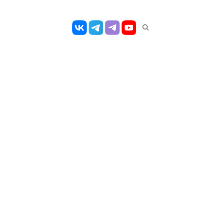
Открыть
панель
поиска