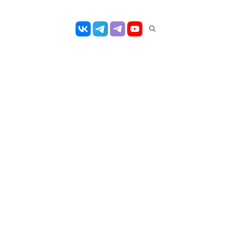
Открыть
панель
поиска