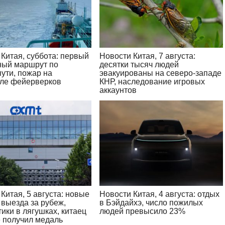
Китая, суббота: первый
Новости Китая, 7 августа:
ный маршрут по
десятки тысяч людей
ути, пожар на
эвакуированы на северо-западе
ле фейерверков
КНР, наследование игровых
аккаунтов
Китая, 5 августа: новые
Новости Китая, 4 августа: отдых
 выезда за рубеж,
в Бэйдайхэ, число пожилых
ики в лягушках, китаец
людей превысило 23%
 получил медаль