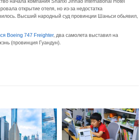
тво начала компания Shanxi Jinhao International Hotel
нировала открытие отеля, но из-за недостатка
вилось. Высший народный суд провинции Шаньси обьявил,
я Boeing 747 Freighter
, два самолета выставил на
жэнь (провинция Гуандун).