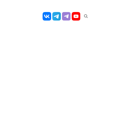
Открыть
панель
поиска