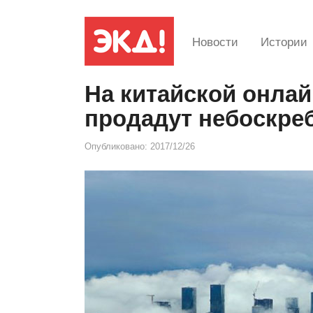
Новости
Истории
На китайской онла
продадут небоскре
Опубликовано:
2017/12/26