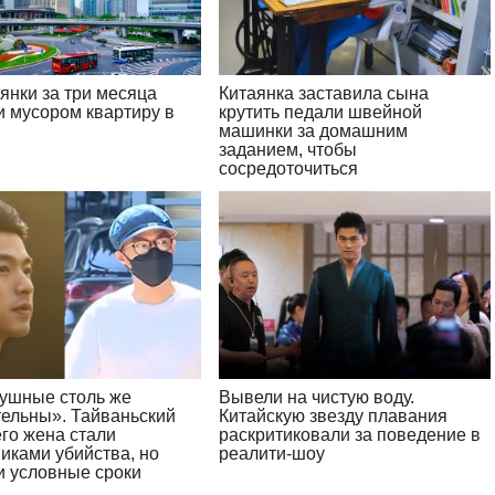
янки за три месяца
Китаянка заставила сына
и мусором квартиру в
крутить педали швейной
м
машинки за домашним
заданием, чтобы
сосредоточиться
ушные столь же
Вывели на чистую воду.
тельны». Тайваньский
Китайскую звезду плавания
его жена стали
раскритиковали за поведение в
иками убийства, но
реалити-шоу
и условные сроки