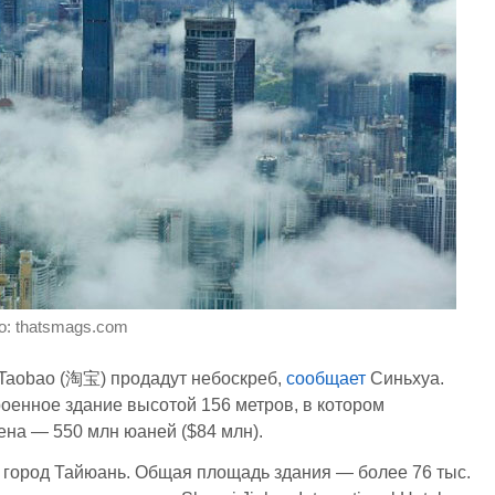
о: thatsmags.com
 Taobao (淘宝) продадут небоскреб,
сообщает
Синьхуа.
роенное здание высотой 156 метров, в котором
ена — 550 млн юаней ($84 млн).
 город Тайюань. Общая площадь здания — более 76 тыс.