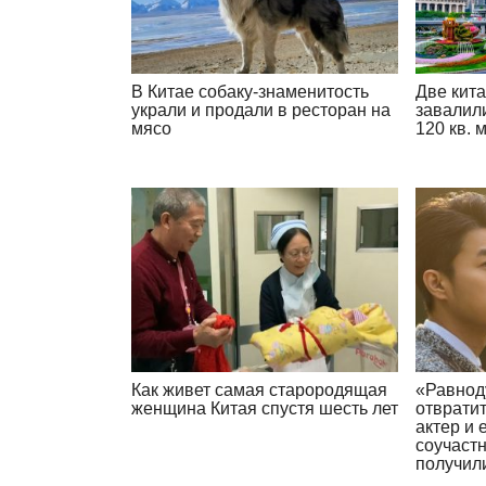
В Китае собаку-знаменитость
Две кита
украли и продали в ресторан на
завалил
мясо
120 кв. 
Как живет самая старородящая
«Равнод
женщина Китая спустя шесть лет
отврати
актер и 
соучастн
получил