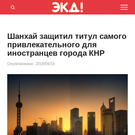
Menu
Открыть
панель
поиска
Шанхай защитил титул самого
привлекательного для
иностранцев города КНР
Опубликовано:
2018/04/16