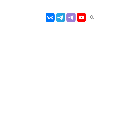
Открыть
панель
поиска