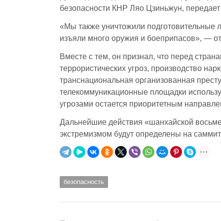
безопасности КНР Ляо Цзиньжун, передае
«Мы также уничтожили подготовительные л
изъяли много оружия и боеприпасов», — о
Вместе с тем, он признал, что перед стра
террористических угроз, производство нар
транснациональная организованная престу
телекоммуникационные площадки использую
угрозами остается приоритетным направл
Дальнейшие действия «шанхайской восьмер
экстремизмом будут определены на самми
безопасность