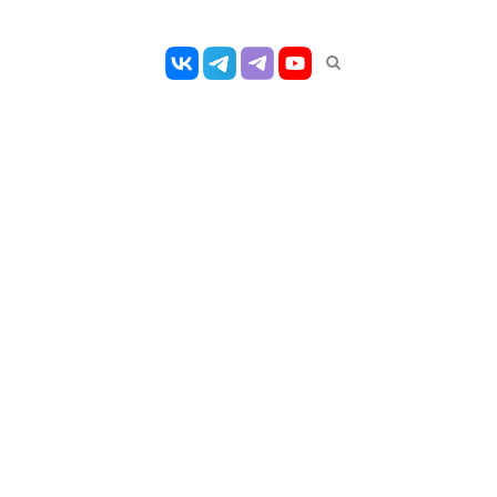
Открыть
панель
поиска