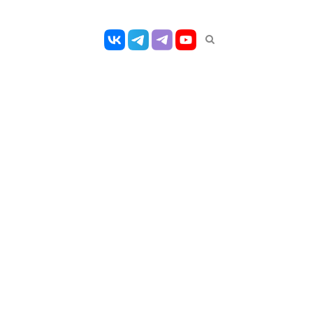
Открыть
панель
поиска