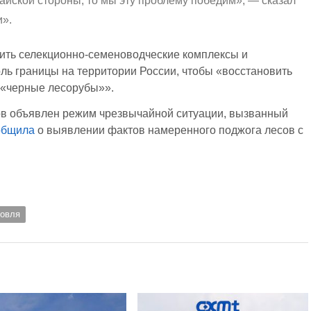
айской стороны, то мы эту проблему победим», — сказал
и».
ить селекционно-семеноводческие комплексы и
ь границы на территории России, чтобы «восстановить
и «черные лесорубы»».
ов объявлен режим чрезвычайной ситуации, вызванный
общила
о выявлении фактов намеренного поджога лесов с
говля