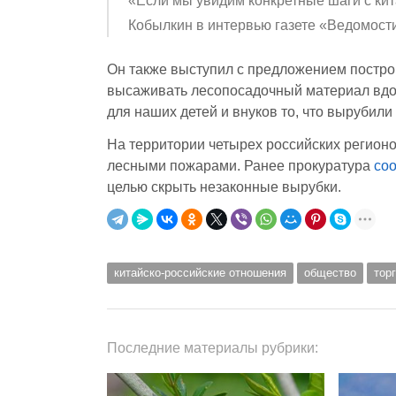
«Если мы увидим конкретные шаги с кит
Кобылкин в интервью газете «Ведомост
Он также выступил с предложением постро
высаживать лесопосадочный материал вдол
для наших детей и внуков то, что вырубил
На территории четырех российских регион
лесными пожарами. Ранее прокуратура
со
целью скрыть незаконные вырубки.
китайско-российские отношения
общество
тор
Последние материалы рубрики: