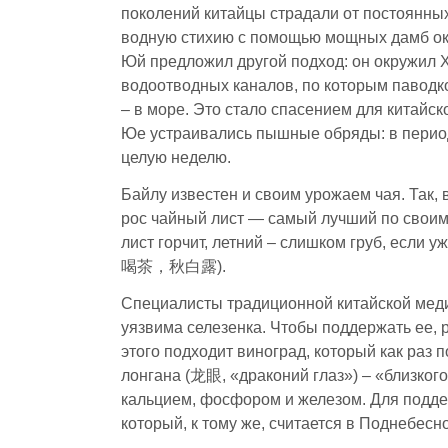
поколений китайцы страдали от постоянны
водную стихию с помощью мощных дамб ока
Юй предложил другой подход: он окружил 
водоотводных каналов, по которым паводк
– в море. Это стало спасением для китайс
Юе устраивались пышные обряды: в период В
целую неделю.
Байлу известен и своим урожаем чая. Так, 
рос чайный лист — самый лучший по своим
лист горчит, летний – слишком груб, ес
喝茶，秋白露).
Специалисты традиционной китайской медиц
уязвима селезенка. Чтобы поддержать ее, 
этого подходит виноград, который как раз 
лонгана (龙眼, «драконий глаз») – «близкого
кальцием, фосфором и железом. Для подде
который, к тому же, считается в Поднебес