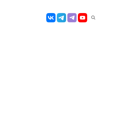
Открыть
панель
поиска