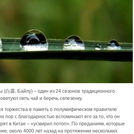
 (白露, Байлу) – один из 24 сезонов традиционного
оветуют пить чай и беречь селезенку.
ся торжества в память о полумифическом правителе
 пор с благодарностью вспоминают его за то, что он
орят в Китае – «усмирил потоп». По преданиям, которые
е, около 4000 лет назад на протяжении нескольких