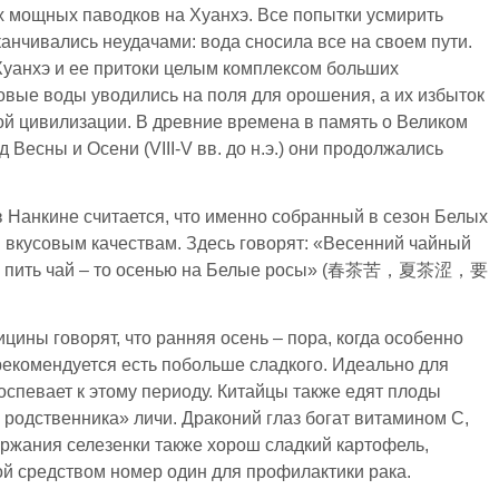
х мощных паводков на Хуанхэ. Все попытки усмирить
нчивались неудачами: вода сносила все на своем пути.
Хуанхэ и ее притоки целым комплексом больших
овые воды уводились на поля для орошения, а их избыток
кой цивилизации. В древние времена в память о Великом
есны и Осени (VIII-V вв. до н.э.) они продолжались
в Нанкине считается, что именно собранный в сезон Белых
 вкусовым качествам. Здесь говорят: «Весенний чайный
ли уж пить чай – то осенью на Белые росы» (春茶苦，夏茶涩，要
ины говорят, что ранняя осень – пора, когда особенно
рекомендуется есть побольше сладкого. Идеально для
поспевает к этому периоду. Китайцы также едят плоды
 родственника» личи. Драконий глаз богат витамином С,
ржания селезенки также хорош сладкий картофель,
ной средством номер один для профилактики рака.