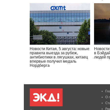
Новости Китая, 5 августа: новые
Новости 
правила выезда за рубеж,
в Бэйда
антибиотики в лягушках, китаец
людей п
впервые получил медаль
Нордберга
Гл
О 
Ст
Ре