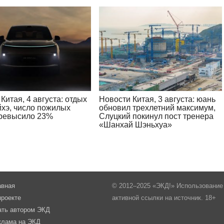
Китая, 4 августа: отдых
Новости Китая, 3 августа: юань
йхэ, число пожилых
обновил трехлетний максимум,
ревысило 23%
Слуцкий покинул пост тренера
«Шанхай Шэньхуа»
авная
© 2012–2025 «ЭКД!» Использование 
проекте
активной ссылки на источник. 18+
ать автором ЭКД
клама на ЭКД