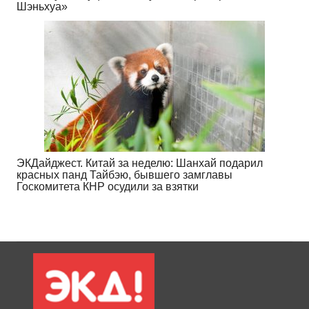
Шэньхуа»
ЭКДайджест. Китай за неделю: Шанхай подарил
красных панд Тайбэю, бывшего замглавы
Госкомитета КНР осудили за взятки