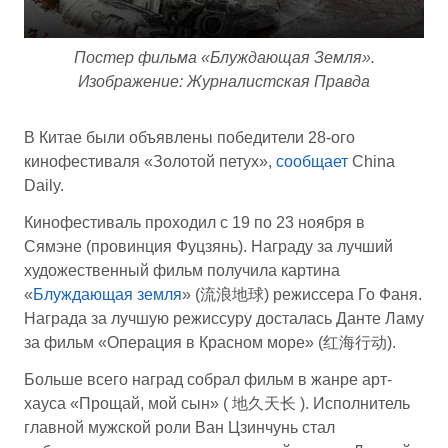
Постер фильма «Блуждающая Земля».
Изображение: Журналистская Правда
В Китае были объявлены победители 28-ого
кинофестиваля «Золотой петух»,
сообщает
China
Daily.
Кинофестиваль проходил с 19 по 23 ноября в
Сямэне (провинция Фуцзянь). Награду за лучший
художественный фильм получила картина
«
Блуждающая земля
» (流浪地球) режиссера Го Фаня.
Награда за лучшую режиссуру досталась Данте Ламу
за фильм «Операция в Красном море» (红海行动).
Больше всего наград собрал фильм в жанре арт-
хауса «Прощай, мой сын» ( 地久天长 ). Исполнитель
главной мужской роли Ван Цзинчунь стал