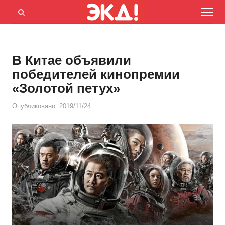
Menu
Открыть
панель
поиска
В Китае объявили
победителей кинопремии
«Золотой петух»
Опубликовано:
2019/11/24