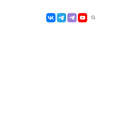
Открыть
панель
поиска