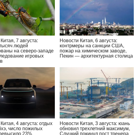
Китая, 7 августа:
Новости Китая, 6 августа:
 тысяч людей
контрмеры на санкции США,
ованы на северо-западе
пожар на химическом заводе,
следование игровых
Пекин — архитектурная столица
ов
Китая, 4 августа: отдых
Новости Китая, 3 августа: юань
йхэ, число пожилых
обновил трехлетний максимум,
ревысило 23%
Слуцкий покинул пост тренера