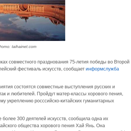
ото: taihainet.com
мках совместного празднования 75-летия победы во Второй
пейский фестиваль искусств, сообщает
информслужба
риятия состоятся совместные выступления русских и
так и любителей. Пройдут матер-классы хорового пения,
му укреплению росссийско-китайских гуманитарных
е более 300 деятелей искусств, сообщила одна их
айского общества хорового пения Хай Янь. Она