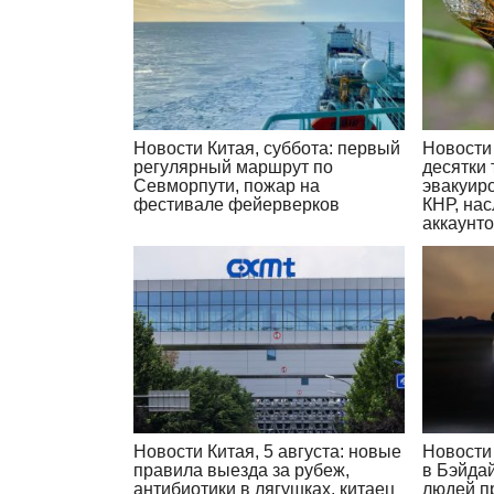
Новости Китая, суббота: первый
Новости 
регулярный маршрут по
десятки
Севморпути, пожар на
эвакуир
фестивале фейерверков
КНР, на
аккаунт
Новости Китая, 5 августа: новые
Новости 
правила выезда за рубеж,
в Бэйда
антибиотики в лягушках, китаец
людей п