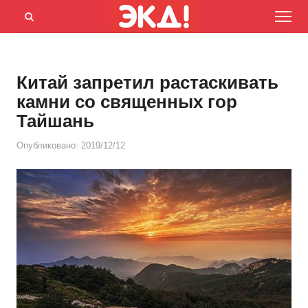
Menu
Открыть
панель
поиска
Китай запретил растаскивать
камни со священных гор
Тайшань
Опубликовано:
2019/12/12