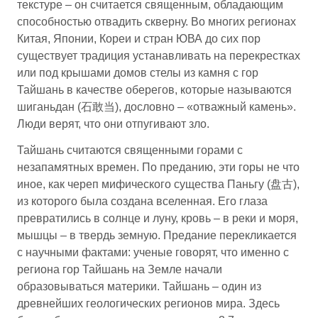
текстуре – он считается священным, обладающим
способностью отвадить скверну. Во многих регионах
Китая, Японии, Кореи и стран ЮВА до сих пор
существует традиция устанавливать на перекрестках
или под крышами домов стелы из камня с гор
Тайшань в качестве оберегов, которые называются
шиганьдан (石敢当), дословно – «отважный камень».
Люди верят, что они отпугивают зло.
Тайшань считаются священными горами с
незапамятных времен. По преданию, эти горы не что
иное, как череп мифического существа Паньгу (盘古),
из которого была создана вселенная. Его глаза
превратились в солнце и луну, кровь – в реки и моря,
мышцы – в твердь земную. Предание перекликается
с научными фактами: ученые говорят, что именно с
региона гор Тайшань на Земле начали
образовываться материки. Тайшань – один из
древнейших геологических регионов мира. Здесь