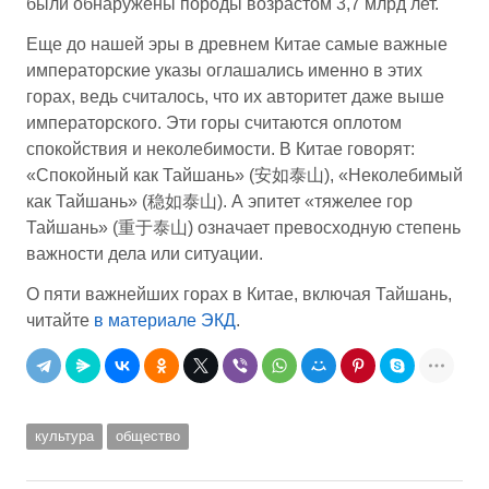
были обнаружены породы возрастом 3,7 млрд лет.
Еще до нашей эры в древнем Китае самые важные
императорские указы оглашались именно в этих
горах, ведь считалось, что их авторитет даже выше
императорского. Эти горы считаются оплотом
спокойствия и неколебимости. В Китае говорят:
«Спокойный как Тайшань» (安如泰山), «Неколебимый
как Тайшань» (稳如泰山). А эпитет «тяжелее гор
Тайшань» (重于泰山) означает превосходную степень
важности дела или ситуации.
О пяти важнейших горах в Китае, включая Тайшань,
читайте
в материале ЭКД
.
культура
общество