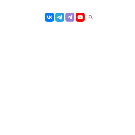
Открыть
панель
поиска