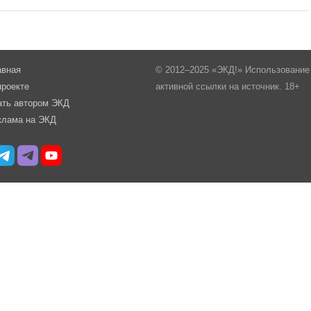
авная
© 2012–2025 «ЭКД!» Использование 
проекте
активной ссылки на источник. 18+
ать автором ЭКД
клама на ЭКД