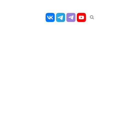
Открыть
панель
поиска