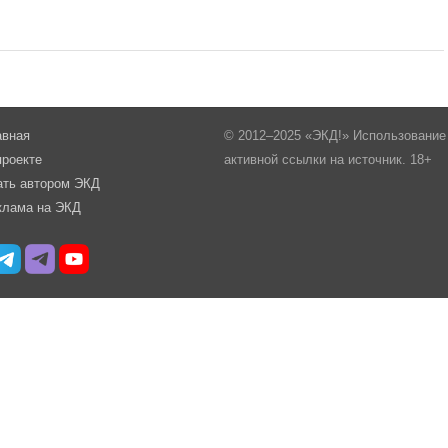
авная
© 2012–2025 «ЭКД!» Использование 
проекте
активной ссылки на источник. 18+
ать автором ЭКД
клама на ЭКД