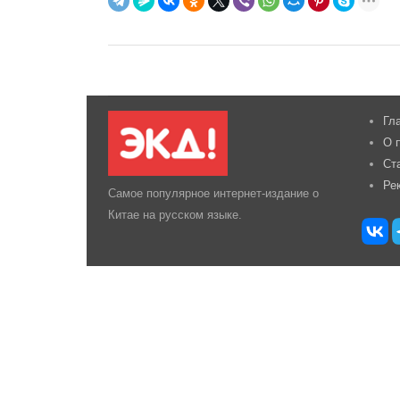
Гл
О 
Ст
Ре
Самое популярное интернет-издание о
Китае на русском языке.