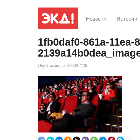
Новости
Истории
1fb0daf0-861a-11ea-8
2139a14b0dea_image
Опубликовано:
2020/04/29