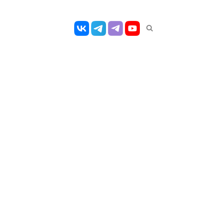
Открыть
панель
поиска