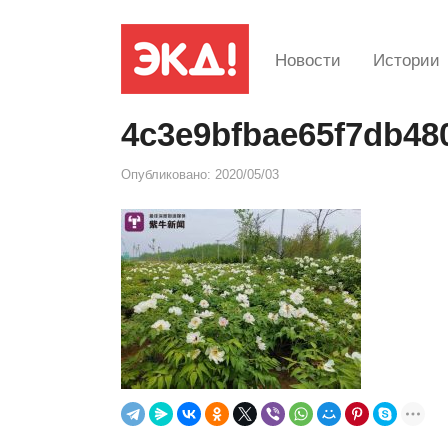
Новости
Истории
4c3e9bfbae65f7db48
Опубликовано:
2020/05/03