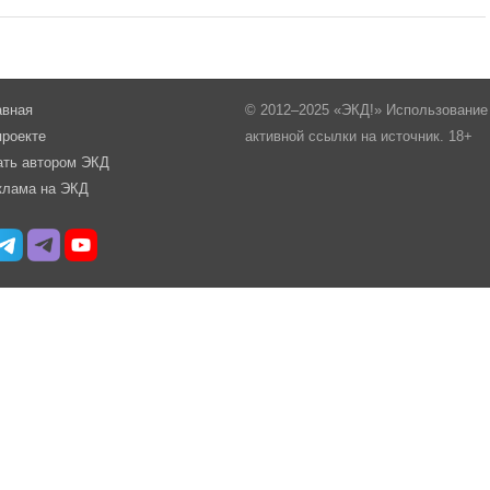
авная
© 2012–2025 «ЭКД!» Использование 
проекте
активной ссылки на источник. 18+
ать автором ЭКД
клама на ЭКД