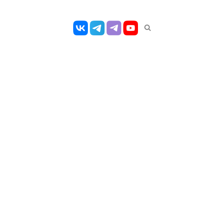
Открыть
панель
поиска