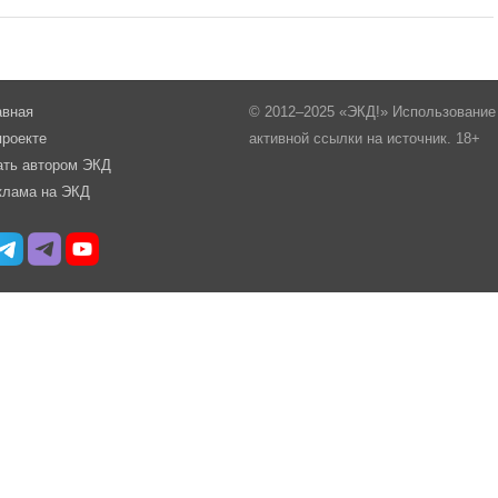
авная
© 2012–2025 «ЭКД!» Использование 
проекте
активной ссылки на источник. 18+
ать автором ЭКД
клама на ЭКД