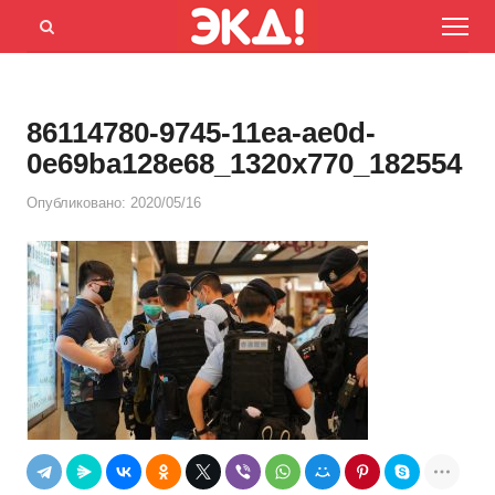
Menu
Открыть
панель
поиска
86114780-9745-11ea-ae0d-
0e69ba128e68_1320x770_182554
Опубликовано:
2020/05/16