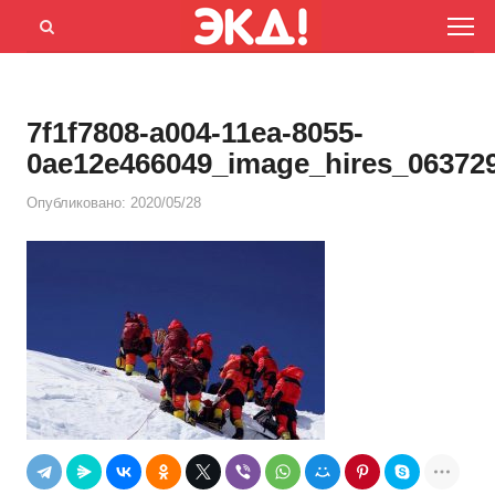
Menu
Открыть
панель
поиска
7f1f7808-a004-11ea-8055-
0ae12e466049_image_hires_06372
Опубликовано:
2020/05/28